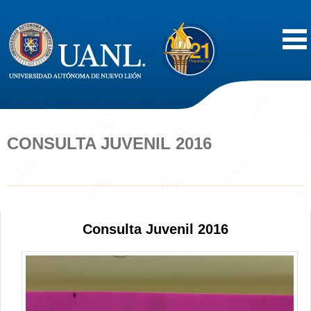
Inicio
Acerca de
CONSULTA JUVENIL 2016
Oferta Educativa
Vida Estudiantil
Consulta Juvenil 2016
Servicios
Difusión